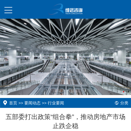
首页
>>
要闻动态
>>
行业要闻
分类
五部委打出政策“组合拳”，推动房地产市场
止跌企稳