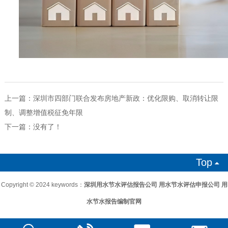
上一篇：
深圳市四部门联合发布房地产新政：优化限购、取消转让限
制、调整增值税征免年限
下一篇：没有了！
Top

Copyright © 2024 keywords：
深圳用水节水评估报告公司
用水节水评估申报公司
用
水节水报告编制官网